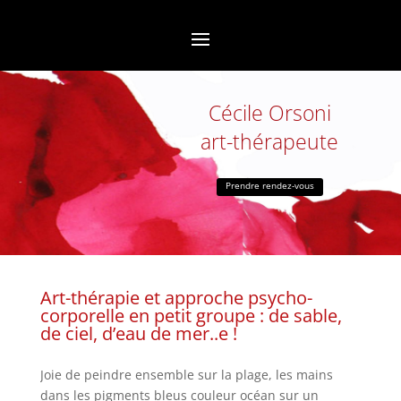
Cécile Orsoni
art-thérapeute
Prendre rendez-vous
Art-thérapie et approche psycho-
corporelle en petit groupe : de sable,
de ciel, d’eau de mer..e !
Joie de peindre ensemble sur la plage, les mains
dans les pigments bleus couleur océan sur un