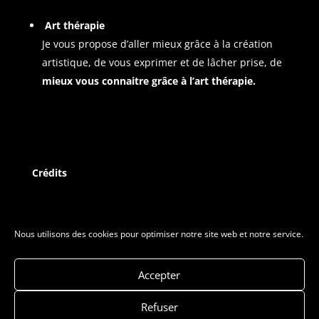
Art thérapie
Je vous propose d’aller mieux grâce à la création
artistique, de vous exprimer et de lâcher prise, de
mieux vous connaitre grâce à l’art thérapie.
Crédits
Mentions légales
Politique de cookies
Nous utilisons des cookies pour optimiser notre site web et notre service.
Accepter
Me contacter
Refuser
06.78.73.94.48