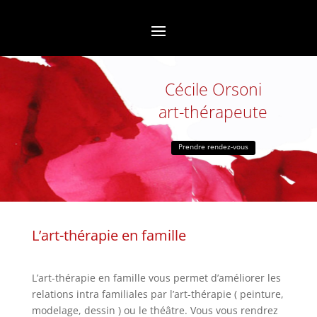
Cécile Orsoni
art-thérapeute
Prendre rendez-vous
L’art-thérapie en famille
L’art-thérapie en famille vous permet d’améliorer les
relations intra familiales par l’art-thérapie ( peinture,
modelage, dessin ) ou le théâtre. Vous vous rendrez