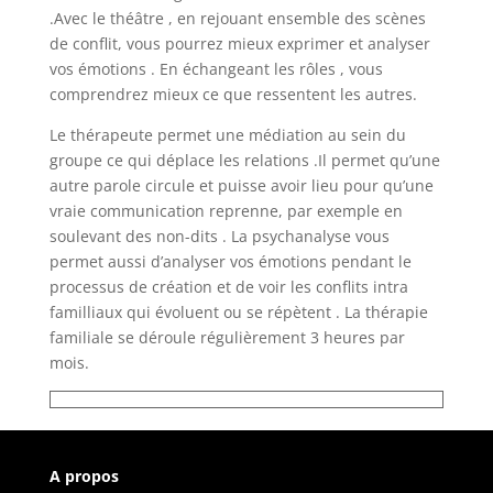
.Avec le théâtre , en rejouant ensemble des scènes
de conflit, vous pourrez mieux exprimer et analyser
vos émotions . En échangeant les rôles , vous
comprendrez mieux ce que ressentent les autres.
Le thérapeute permet une médiation au sein du
groupe ce qui déplace les relations .Il permet qu’une
autre parole circule et puisse avoir lieu pour qu’une
vraie communication reprenne, par exemple en
soulevant des non-dits . La psychanalyse vous
permet aussi d’analyser vos émotions pendant le
processus de création et de voir les conflits intra
familliaux qui évoluent ou se répètent . La thérapie
familiale se déroule régulièrement 3 heures par
mois.
A propos