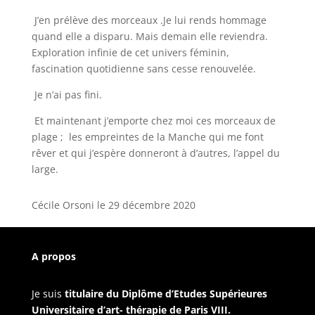
J’en prélève des morceaux .Je lui rends hommage
quand elle a disparu. Mais demain elle reviendra.
Exploration infinie de cet univers féminin,
fascination quotidienne sans cesse renouvelée.
Je n’ai pas fini.
Et maintenant j’emporte chez moi ces morceaux de
plage ; les empreintes de la Manche qui me font
rêver et qui j’espère donneront à d’autres, l’appel du
large.
Cécile Orsoni le 29 décembre 2020
A propos
Je suis
titulaire du Diplôme d’Etudes Supérieures
Universitaire d’art- thérapie de Paris VIII.