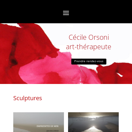
Cécile Orsoni
art-thérapeute
Prendre rendez-vous
Sculptures