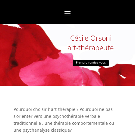
Cécile Orsoni
art-thérapeute
Prendre rendez-vous
Pourquoi choisir l’ art-thérapie ? Pourquoi ne pas
s’orienter vers une psychothérapie verbale
traditionnelle , une thérapie comportementale ou
une psychanalyse classique?