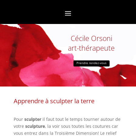
Cécile Orsoni
art-thérapeute
Prendre rendez-vous
Apprendre à sculpter la terre
Pour
sculpter
il faut tout le temps tourner autour de
votre
sculpture
, la voir sous toutes les coutures car
vous entrez dans la Troisième Dimension! Le relief