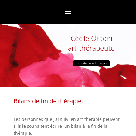
Cécile Orsoni
art-thérapeute
Prendre rendez-vous
Bilans de fin de thérapie.
Les personnes que j’ai suivi en art-thérapie peuvent
s’ils le souhaitent écrire un bilan à la fin de la
thérapie.