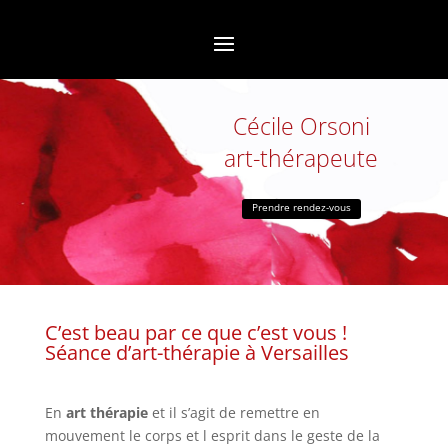
Cécile Orsoni
art-thérapeute
Prendre rendez-vous
C’est beau par ce que c’est vous !
Séance d’art-thérapie à Versailles
En
art thérapie
et il s’agit de remettre en
mouvement le corps et l esprit dans le geste de la