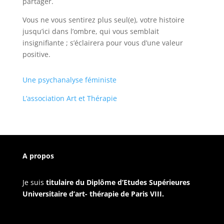
partager.
Vous ne vous sentirez plus seul(e), votre histoire
jusqu’ici dans l’ombre, qui vous semblait
insignifiante ; s’éclairera pour vous d’une valeur
positive.
Une psychanalyse féministe
L’association Art et Thérapie
A propos
Je suis
titulaire du Diplôme d’Etudes Supérieures
Universitaire d’art- thérapie de Paris VIII.