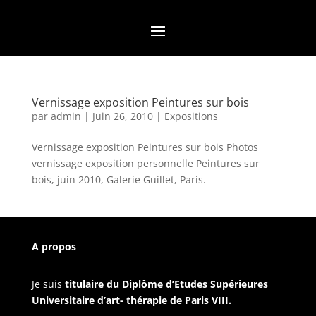
Vernissage exposition Peintures sur bois
par
admin
|
Juin 26, 2010
|
Expositions
Vernissage exposition Peintures sur bois Photos
vernissage exposition personnelle Peintures sur
bois, juin 2010, Galerie Guillet, Paris.
A propos
Je suis
titulaire du Diplôme d’Etudes Supérieures
Universitaire d’art- thérapie de Paris VIII.