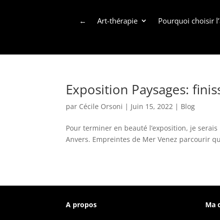
←
Art-thérapie
Pourquoi choisir l’
Exposition Paysages: fini
par
Cécile Orsoni
|
Juin 15, 2022
|
Blog
Pour terminer en beauté l’exposition, je serais
Anvers. Empreintes de Mer Venez parcourir qu
A propos
Ma 