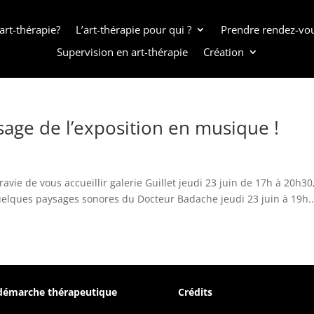
art-thérapie?
L’art-thérapie pour qui ?
Prendre rendez-vo
Supervision en art-thérapie
Création
ssage de l’exposition en musique !
 ravie de vous accueillir galerie Guillet jeudi 23 juin de 17h à 20h
elques paysages sonores du Docteur Badache jeudi 23 juin à 19h..
démarche thérapeutique
Crédits