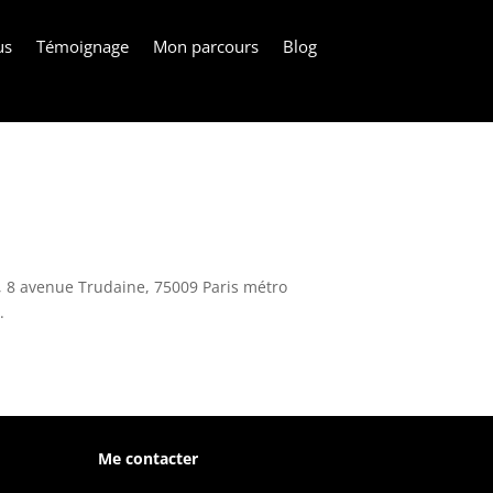
us
Témoignage
Mon parcours
Blog
30, 8 avenue Trudaine, 75009 Paris métro
.
Me contacter