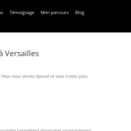
us
Témoignage
Mon parcours
Blog
à Versailles
 ? Vous vous sentez épuisé et vous n’avez plus
 corporelle permettent d’exprimer spontanément