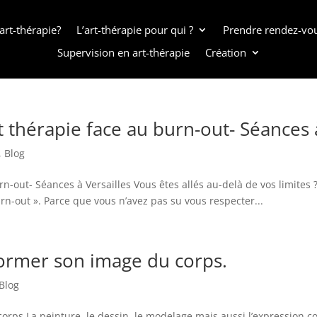
art-thérapie?
L’art-thérapie pour qui ?
Prendre rendez-vo
Supervision en art-thérapie
Création
art thérapie face au burn-out- Séances 
,
Blog
burn-out- Séances à Versailles Vous êtes allés au-delà de vos limites
n-out ». Parce que vous n’avez pas su vous respecter...
former son image du corps.
Blog
corps La peinture, le dessin, le modelage mais aussi l’expression