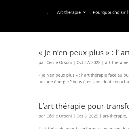
←
Art-thérapie
Pourquoi choisir l’
« Je n’en peux plus » : l’ 
par
Cécile Orsoni
|
Oct 27, 2025
|
art-thérapie
« Je n’en peux plus » : l’ art thérapie face au 
aucune énergie ? Vous êtes sans doute en « bur
L’art thérapie pour trans
par
Cécile Orsoni
|
Oct 6, 2025
|
art-thérapie
,
L’art-thérapie pour transformer son image du 