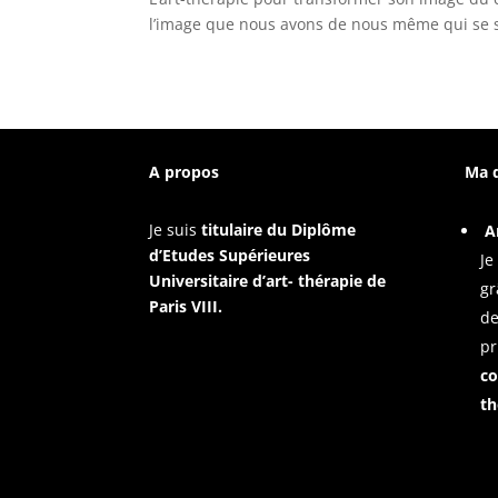
l’image que nous avons de nous même qui se sy
A propos
Ma 
Je suis
titulaire du Diplôme
A
d’Etudes Supérieures
Je
Universitaire d’art- thérapie de
gr
Paris VIII.
de
pr
co
th